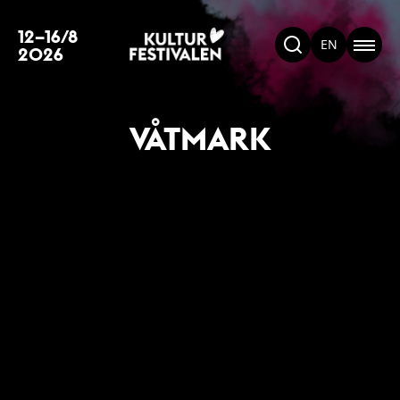
12–16/8
EN
2026
VÅTMARK