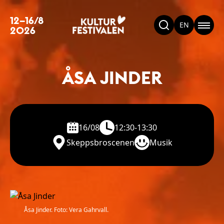
12–16/8
EN
2026
ÅSA JINDER
16/08
12:30-13:30
Skeppsbroscenen
Musik
Åsa Jinder. Foto: Vera Gahrvall.