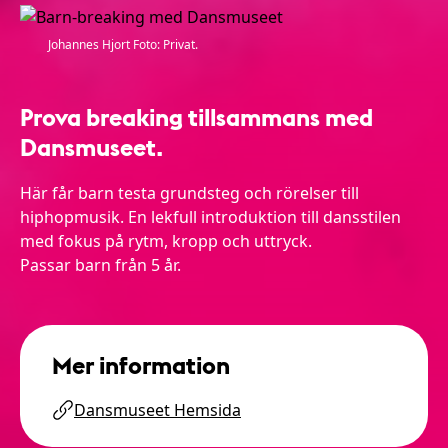
Johannes Hjort Foto: Privat.
Prova breaking tillsammans med
Dansmuseet.
Här får barn testa grundsteg och rörelser till
hiphopmusik. En lekfull introduktion till dansstilen
med fokus på rytm, kropp och uttryck.
Passar barn från 5 år.
Mer information
Dansmuseet Hemsida