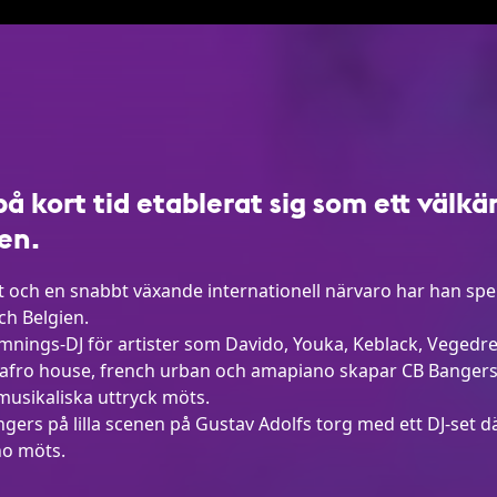
å kort tid etablerat sig som ett välk
en.
och en snabbt växande internationell närvaro har han spel
h Belgien.
mnings-DJ för artister som Davido, Youka, Keblack, Vegedr
, afro house, french urban och amapiano skapar CB Banger
 musikaliska uttryck möts.
gers på lilla scenen på Gustav Adolfs torg med ett DJ-set d
no möts.