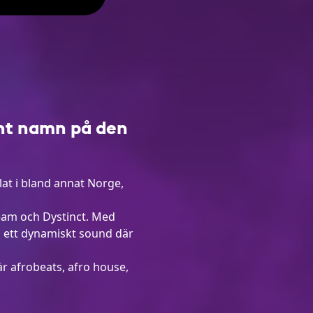
änt namn på den
at i bland annat Norge,
eam och Dystinct. Med
s ett dynamiskt sound där
är afrobeats, afro house,