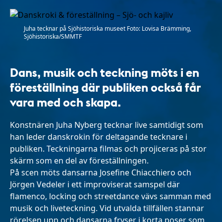
Juha tecknar på Sjöhistoriska museet Foto: Lovisa Brämming,
Sjöhistoriska/SMMTF
Dans, musik och teckning möts i en
föreställning där publiken också får
vara med och skapa.
Konstnären Juha Nyberg tecknar live samtidigt som
han leder danskrokin för deltagande tecknare i
publiken. Teckningarna filmas och projiceras på stor
skärm som en del av föreställningen.
På scen möts dansarna Josefine Chiacchiero och
Jörgen Vedeler i ett improviserat samspel där
flamenco, locking och streetdance vävs samman med
musik och liveteckning. Vid utvalda tillfällen stannar
rörelsen upp och dansarna fryser i korta poser som