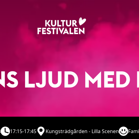
S LJUD MED 
8
17:15-17:45
Kungsträdgården - Lilla Scenen
Fami