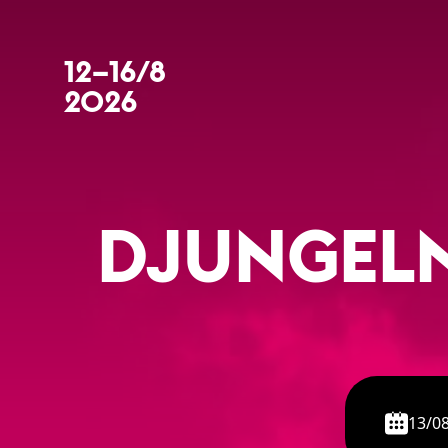
12–16/8
2026
DJUNGELN
13/0