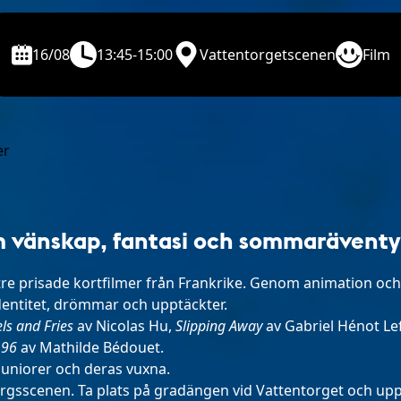
16/08
13:45-15:00
Vattentorgetscenen
Film
om vänskap, fantasi och sommaräventy
tre prisade kortfilmer från Frankrike. Genom animation och 
dentitet, drömmar och upptäckter.
ls and Fries
av Nicolas Hu,
Slipping Away
av Gabriel Hénot Le
 96
av Mathilde Bédouet.
 juniorer och deras vuxna.
orgsscenen. Ta plats på gradängen vid Vattentorget och upp