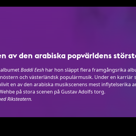
n av den arabiska popvärldens största
 albumet
Baddi Eesh
har hon släppt flera framgångsrika al
anöstern och västerländsk populärmusik. Under en karriär 
livit en av den arabiska musikscenens mest inflytelserika art
 Wehbe på stora scenen på Gustav Adolfs torg.
ed Riksteatern.