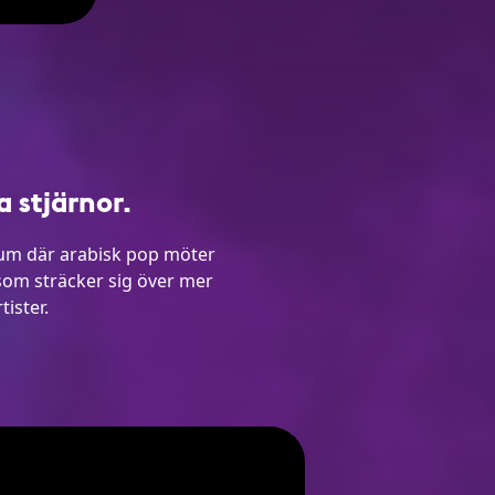
 stjärnor.
bum där arabisk pop möter
som sträcker sig över mer
ister.