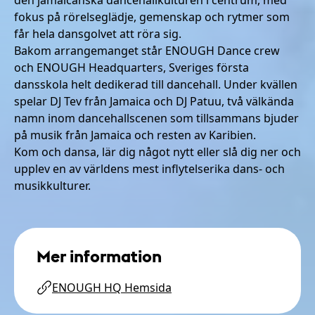
fokus på rörelseglädje, gemenskap och rytmer som
får hela dansgolvet att röra sig.
Bakom arrangemanget står ENOUGH Dance crew
och ENOUGH Headquarters, Sveriges första
dansskola helt dedikerad till dancehall. Under kvällen
spelar DJ Tev från Jamaica och DJ Patuu, två välkända
namn inom dancehallscenen som tillsammans bjuder
på musik från Jamaica och resten av Karibien.
Kom och dansa, lär dig något nytt eller slå dig ner och
upplev en av världens mest inflytelserika dans- och
musikkulturer.
Mer information
ENOUGH HQ Hemsida