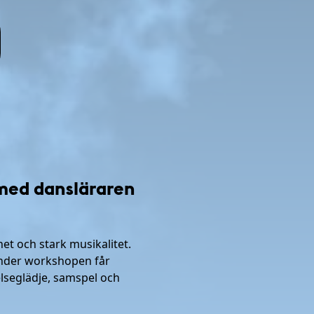
 med dansläraren
t och stark musikalitet.
der workshopen får
lseglädje, samspel och