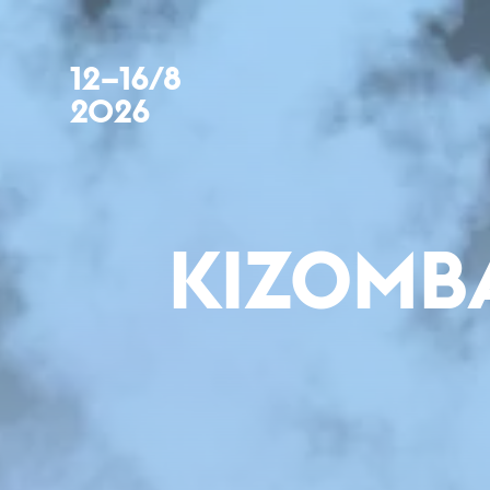
12–16/8
2026
KIZOMB