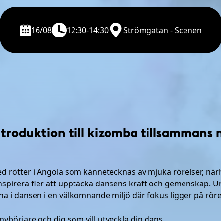
16/08
12:30-14:30
Strömgatan - Scenen
ntroduktion till kizomba tillsammans
 rötter i Angola som kännetecknas av mjuka rörelser, närhe
inspirera fler att upptäcka dansens kraft och gemenskap.
Un
a i dansen i en välkomnande miljö där fokus ligger på röre
börjare och dig som vill utveckla din dans.