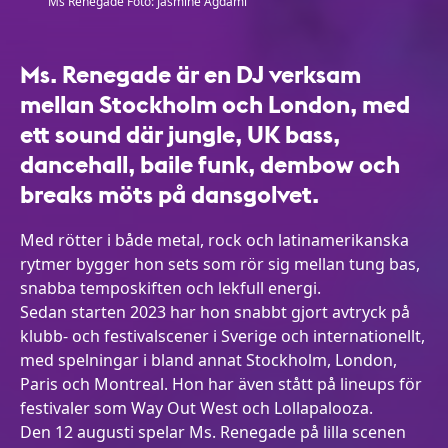
Ms Renegade Foto: Jasmine Agdami
Ms. Renegade är en DJ verksam
mellan Stockholm och London, med
ett sound där jungle, UK bass,
dancehall, baile funk, dembow och
breaks möts på dansgolvet.
Med rötter i både metal, rock och latinamerikanska
rytmer bygger hon sets som rör sig mellan tung bas,
snabba temposkiften och lekfull energi.
Sedan starten 2023 har hon snabbt gjort avtryck på
klubb- och festivalscener i Sverige och internationellt,
med spelningar i bland annat Stockholm, London,
Paris och Montreal. Hon har även stått på lineups för
festivaler som Way Out West och Lollapalooza.
Den 12 augusti spelar Ms. Renegade på lilla scenen