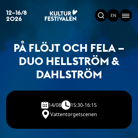
12–16/8
EN
2026
PÅ FLÖJT OCH FELA –
DUO HELLSTRÖM &
DAHLSTRÖM
14/08
15:30-16:15
Vattentorgetscenen