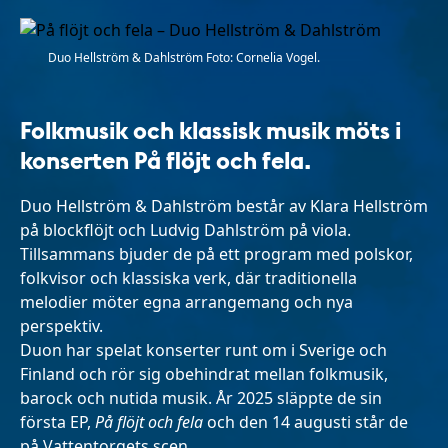
Duo Hellström & Dahlström Foto: Cornelia Vogel.
Folkmusik och klassisk musik möts i
konserten På flöjt och fela.
Duo Hellström & Dahlström består av Klara Hellström
på blockflöjt och Ludvig Dahlström på viola.
Tillsammans bjuder de på ett program med polskor,
folkvisor och klassiska verk, där traditionella
melodier möter egna arrangemang och nya
perspektiv.
Duon har spelat konserter runt om i Sverige och
Finland och rör sig obehindrat mellan folkmusik,
barock och nutida musik. År 2025 släppte de sin
första EP,
På flöjt och fela
och den 14 augusti står de
på Vattentorgets scen.