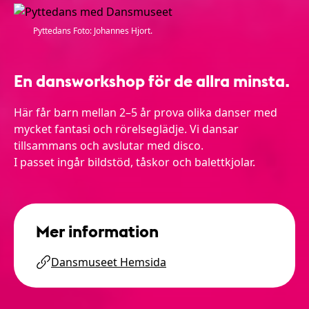
Pyttedans Foto: Johannes Hjort.
En dansworkshop för de allra minsta.
Här får barn mellan 2–5 år prova olika danser med
mycket fantasi och rörelseglädje. Vi dansar
tillsammans och avslutar med disco.
I passet ingår bildstöd, tåskor och balettkjolar.
Mer information
Dansmuseet Hemsida