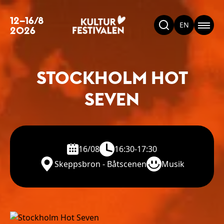
12–16/8
EN
2026
STOCKHOLM HOT
SEVEN
16/08
16:30-17:30
Skeppsbron - Båtscenen
Musik