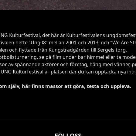
UNG Kulturfestival, det här är Kulturfestivalens ungdomsfest
stivalen hette ”Ung08” mellan 2001 och 2013, och ”We Are Sth
alen och flyttade från Kungsträdgården till Sergels torg.
otbollsturnering, se på film under bar himmel eller ta modet 
sor av spännande aktörer och företag, häng med vänner, p
ar. UNG Kulturfestival är platsen där du kan upptäcka nya int
om själv, här finns massor att göra, testa och uppleva.
FÖLJ OSS