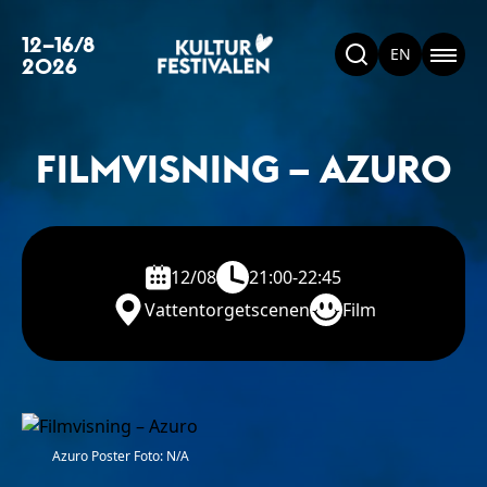
12–16/8
EN
2026
FILMVISNING – AZURO
12/08
21:00-22:45
Vattentorgetscenen
Film
Azuro Poster Foto: N/A