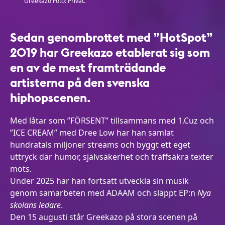
Greekazo Foto: Privat.
Sedan genombrottet med ”HotSpot”
2019 har Greekazo etablerat sig som
en av de mest framträdande
artisterna på den svenska
hiphopscenen.
Med låtar som ”FÖRSENT” tillsammans med 1.Cuz och
”ICE CREAM” med Dree Low har han samlat
hundratals miljoner streams och byggt ett eget
uttryck där humor, självsäkerhet och träffsäkra texter
möts.
Under 2025 har han fortsatt utveckla sin musik
genom samarbeten med ADAAM och släppt EP:n
Nya
skolans ledare
.
Den 15 augusti står Greekazo på stora scenen på