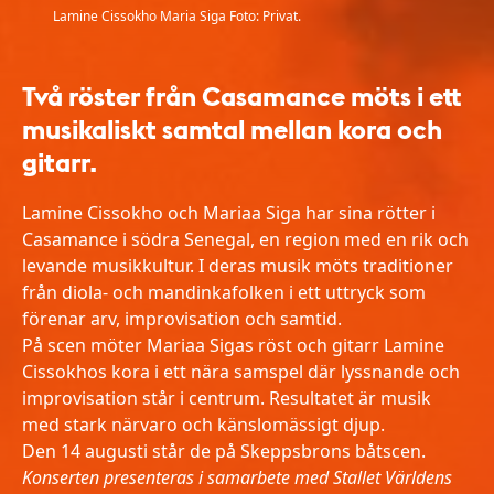
Lamine Cissokho Maria Siga Foto: Privat.
Två röster från Casamance möts i ett
musikaliskt samtal mellan kora och
gitarr.
Lamine Cissokho och Mariaa Siga har sina rötter i
Casamance i södra Senegal, en region med en rik och
levande musikkultur. I deras musik möts traditioner
från diola- och mandinkafolken i ett uttryck som
förenar arv, improvisation och samtid.
På scen möter Mariaa Sigas röst och gitarr Lamine
Cissokhos kora i ett nära samspel där lyssnande och
improvisation står i centrum. Resultatet är musik
med stark närvaro och känslomässigt djup.
Den 14 augusti står de på Skeppsbrons båtscen.
Konserten presenteras i samarbete med Stallet Världens