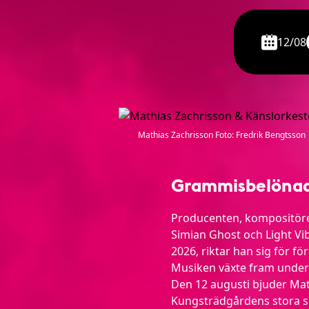
12/08
Mathias Zachrisson Foto: Fredrik Bengtsson
Grammisbelönad 
Producenten, kompositören
Simian Ghost och Light V
2026, riktar han sig för fö
Musiken växte fram under 
Den 12 augusti bjuder Math
Kungsträdgårdens stora sc