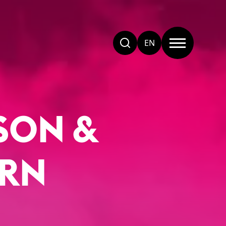
EN
SON &
ERN