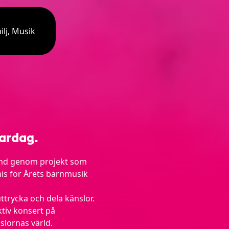
ilj, Musik
ardag.
känd genom projekt som
s för Årets barnmusik
trycka och dela känslor.
ktiv konsert på
slornas värld.