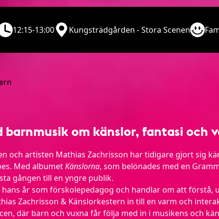
12:15-13:00
Kungsträdgården - Stora Scenen
Fam
barnmusik om känslor, fantasi och v
 och artisten Mathias Zachrisson har tidigare gjort sig 
ibes. Med albumet
Känslorna
, som belönades med en Grammi
rsta gången till en yngre publik.
hans år som förskolepedagog och handlar om att förstå, ut
ias Zachrisson & Känslorkestern in till en varm och intera
en, där barn och vuxna får följa med in i musikens och kän