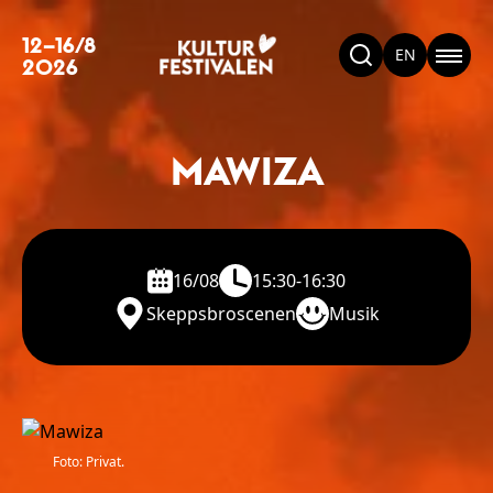
12–16/8
EN
2026
MAWIZA
16/08
15:30-16:30
Skeppsbroscenen
Musik
Foto: Privat.