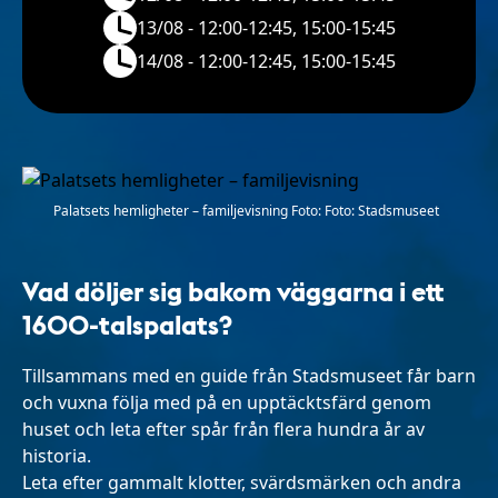
13/08 - 12:00-12:45, 15:00-15:45
14/08 - 12:00-12:45, 15:00-15:45
Palatsets hemligheter – familjevisning Foto: Foto: Stadsmuseet
Vad döljer sig bakom väggarna i ett
1600-talspalats?
Tillsammans med en guide från Stadsmuseet får barn
och vuxna följa med på en upptäcktsfärd genom
huset och leta efter spår från flera hundra år av
historia.
Leta efter gammalt klotter, svärdsmärken och andra