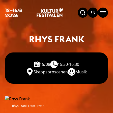
12–16/8
EN
2026
RHYS FRANK
15/08
15:30-16:30
Skeppsbroscenen
Musik
Rhys Frank Foto: Privat.