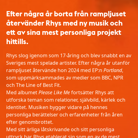
Efter några år borta från rampljuset
återvänder Rhys med ny musik och
ett av sina mest personliga projekt
hittills.
Rhys slog igenom som 17-åring och blev snabbt en av
Sveriges mest spelade artister. Efter några år utanför
rampljuset återvände hon 2024 med EP:n
Portland
,
som uppmärksammades av medier som BBC, NPR
och The Line of Best Fit.
Med albumet
Please Like Me
fortsätter Rhys att
utforska teman som relationer, självbild, kärlek och
identitet. Musiken bygger vidare på hennes
personliga berättelser och erfarenheter från åren
efter genombrottet.
Med sitt ärliga låtskrivande och sitt personliga
uttryck har Rhys etablerat sig som en av de mest