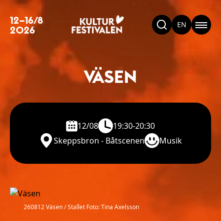
12–16/8
EN
2026
VÄSEN
12/08
19:30-20:30
Skeppsbron - Båtscenen
Musik
260812 Väsen / Stallet Foto: Tina Axelsson