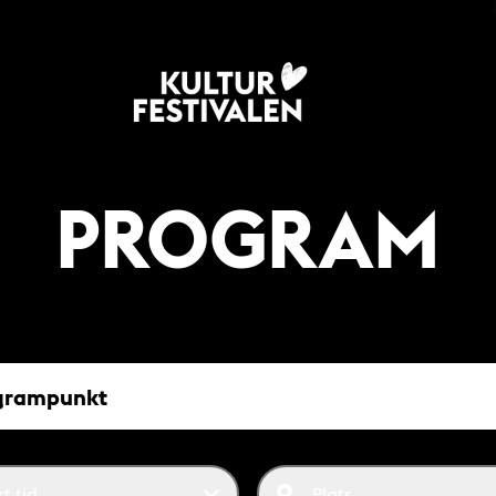
PROGRAM
unkt
rt tid
Plats