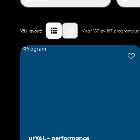
Välj layout:
Visar
187
av 187 programpun
Grid view
List view
urVAL – performance