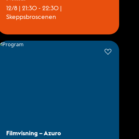
12/8 | 21:30 - 22:30 |
Skeppsbroscenen
Filmvisning – Azuro