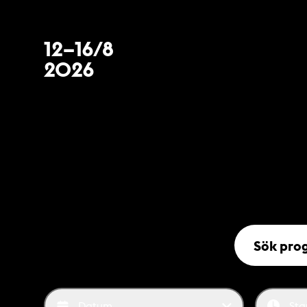
12–16/8
2026
Sök programp
Datum
Sta