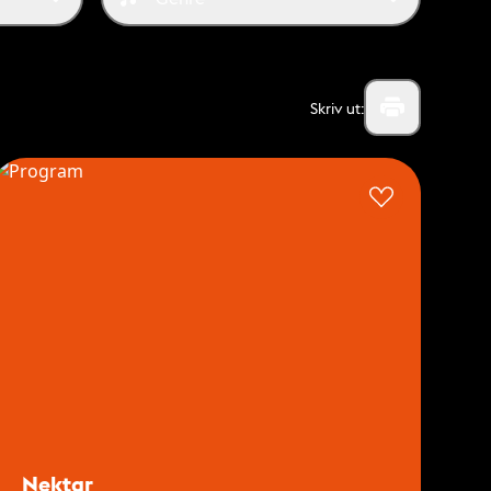
Skriv ut:
List view
Nektar